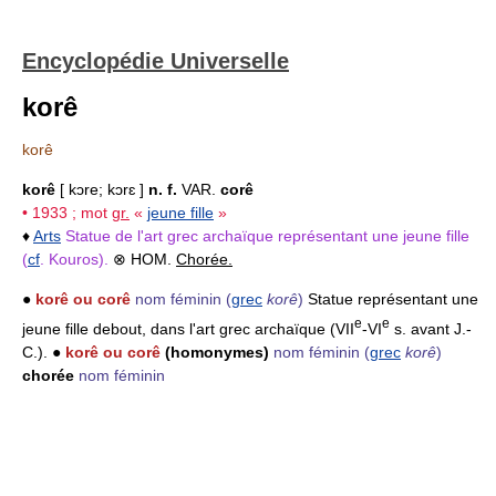
Encyclopédie Universelle
korê
korê
korê
[ kɔre; kɔrɛ ]
n. f.
VAR.
corê
• 1933 ; mot
gr.
«
jeune fille
»
♦
Arts
Statue de l'art grec archaïque représentant une jeune fille
(
cf
. Kouros).
⊗ HOM.
Chorée.
●
korê ou corê
nom féminin
(
grec
korê
)
Statue représentant une
e
e
jeune fille debout, dans l'art grec archaïque (VII
-VI
s. avant J.-
C.). ●
korê ou corê
(homonymes)
nom féminin
(
grec
korê
)
chorée
nom féminin