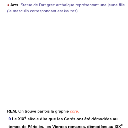
♦
Arts.
Statue de l'art grec archaïque représentant une jeune fille
(le masculin correspondant est
kouros
).
REM.
On trouve parfois la graphie
coré.
e
0
Le XIX
siècle dira que les Corés ont été démodées au
e
temps de Périclès, les Vierges romanes, démodées au XIX