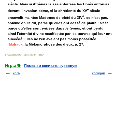
siècle. Mais si Athènes laisse enterrées les Corés enfouies
e
devant l'invasion perse, si la chrétienté du XV
siècle
e
ensevelit maintes Madones de piété du XIV
, ce n'est pas,
comme on l'a dit, parce qu'elles ont cessé de plaire : c'est
parce qu'elles sont
entrées dans le temps,
et ont perdu
ainsi l'éternité divine manifestée par les œuvres qui leur ont
succédé. Elles ne l'en avaient pas moins possédée.
Malraux,
la Métamorphose des dieux, p. 27.
Encyclopédie Universelle
.
2012
.
Игры ⚽
Поможем написать курсовую
kora
korrigan