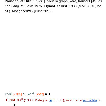
Prononc. et Orth. :
[
]. Sous la graph.
koré,
transcrit [-
] ds
Lar. Lang. fr., Lexis
1975.
Étymol. et Hist.
1933 (MALÈGUE,
loc.
cit.
). Mot gr.
« jeune fille ».
koré
[kɔʀe]
ou
korê
[kɔʀɛ]
n. f.
e
ÉTYM.
XX
(1933, Malègue,
in
T. L. F.); mot grec «
jeune fille
».
❖