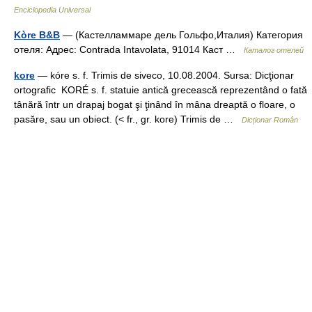
Enciclopedia Universal
Kòre B&B
— (Кастелламмаре дель Гольфо,Италия) Категория
отеля: Адрес: Contrada Intavolata, 91014 Каст …
Каталог отелей
kore
— kóre s. f. Trimis de siveco, 10.08.2004. Sursa: Dicţionar
ortografic KORÉ s. f. statuie antică grecească reprezentând o fată
tânără într un drapaj bogat şi ţinând în mâna dreaptă o floare, o
pasăre, sau un obiect. (< fr., gr. kore) Trimis de …
Dicționar Român