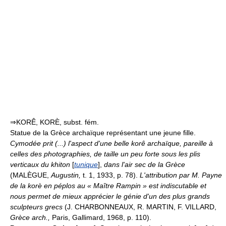
⇒KORÊ, KORÈ, subst. fém.
Statue de la Grèce archaïque représentant une jeune fille.
Cymodée prit (...) l'aspect d'une belle korê archaïque, pareille à
celles des photographies, de taille un peu forte sous les plis
verticaux du khiton
[
tunique
],
dans l'air sec de la Grèce
(MALÈGUE,
Augustin,
t. 1, 1933, p. 78).
L'attribution par M. Payne
de la korè en péplos au « Maître Rampin » est indiscutable et
nous permet de mieux apprécier le génie d'un des plus grands
sculpteurs grecs
(J. CHARBONNEAUX, R. MARTIN, F. VILLARD,
Grèce arch.,
Paris, Gallimard, 1968, p. 110).