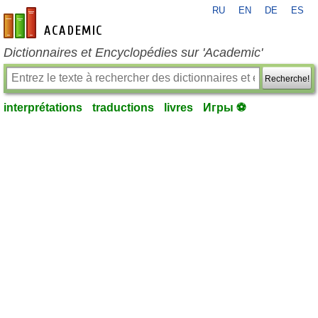
RU
EN
DE
ES
fr-academic.com
Dictionnaires et Encyclopédies sur 'Academic'
Recherche!
interprétations
traductions
livres
Игры ⚽