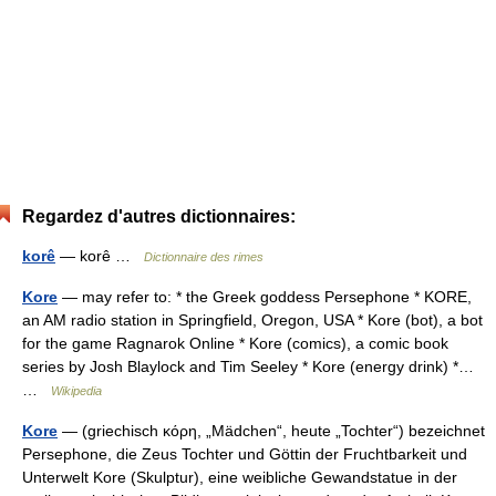
Regardez d'autres dictionnaires:
korê
— korê …
Dictionnaire des rimes
Kore
— may refer to: * the Greek goddess Persephone * KORE,
an AM radio station in Springfield, Oregon, USA * Kore (bot), a bot
for the game Ragnarok Online * Kore (comics), a comic book
series by Josh Blaylock and Tim Seeley * Kore (energy drink) *…
…
Wikipedia
Kore
— (griechisch κόρη, „Mädchen“, heute „Tochter“) bezeichnet
Persephone, die Zeus Tochter und Göttin der Fruchtbarkeit und
Unterwelt Kore (Skulptur), eine weibliche Gewandstatue in der