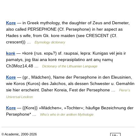
Kore
— in Greek mythology, the daughter of Zeus and Demeter,
also called PERSEPHONE (Cf. Persephone) in her aspect as
Hades s wife, from Gk. kore maiden (see CRESCENT (Cf.
crescent)) …
Etymology dictionary
korė
— ×korė (rus. кopь?) sf. raupsai, lepra: Kunigas vėl įeis ir
pamatys, jog štai ana korė neprasiplatino ant anų namų
Ch3Moz14,48 …
Dictionary of the Lithuanian Language
Kore
— (gr., Mädchen), Name der Persephone in den Eleusinien,
wie Koros (Kuros) des Jakchos, als dessen Schwester u. Gemahlin
sie hier erscheint. Daher Koreia, Fest der Persephone …
Pierer's
Universal-Lexikon
Kore
— {{Kore}} »Mädchen«, »Tochter«; häufige Bezeichnung der
Persephone* …
Who's who in der antiken Mythologie
© Academic, 2000-2026